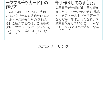
ープフルーツカード】の
部手作りしてみました。
作り方
先日息子が一歳の誕生日を迎え
ました！（パチパチパチ） 記念
こんにちは、RIEです。 先日、
すべきファーストバースデー♡
レモンクリームを詰めたレモン
なんだか一年早かったなあ。２
タルトをご紹介したのですが、
歳差育児をしていると、こんな
今日ご紹介するのは、こちらの
にもドタバタ日々が過ぎるなん
グレープフルーツバージョン♪と
て想像以上でした・・・。 上の
いうことで、 年中スーパーなど
子の時はとてもゆっ...
で手に入る、グレープフルーツ
を使っ...
スポンサーリンク