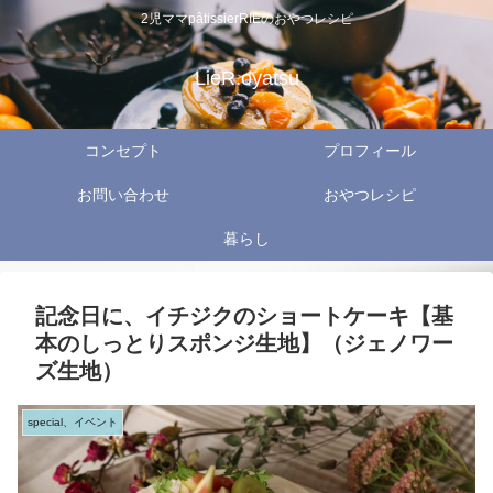
2児ママpâtissierRIEのおやつレシピ
LieR.oyatsu
コンセプト
プロフィール
お問い合わせ
おやつレシピ
暮らし
記念日に、イチジクのショートケーキ【基
本のしっとりスポンジ生地】（ジェノワー
ズ生地）
special、イベント