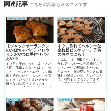
関連記事
こちらの記事もオススメです
special、イベント
おやつレシピ
【ジャックオーランタン
すぐに作れてヘルシーな
のかぼちゃパイ】ハロウ
全粒粉ビスケット。子供
ィンおやつに手作りパイ
のおやつにも！
おやつ
こんにちは、RIEです。 すぐに
作れてヘルシーな全粒粉ビスケ
１０月も半ばになり、あっとい
ット、子供の毎日のおやつに、
う間に肌寒くなりつつあるこの
ちょっと小腹が空いたときに美
ごろ、 そろそろハロウィンの準
味しい簡単レシピ、ということ
備を始めないと、あっという間
で、材料もとてもシンプルで、
にすぎていってしまいそうな
いつでもすぐに作れるビスケッ
日々なのは私だけでしょう
トのレシピを紹介していきたい
か・・・。 今日は、【ジャック
と思...
オーランタンのかぼちゃパイ】
ハロ...
おやつレシピ
おやつレシピ