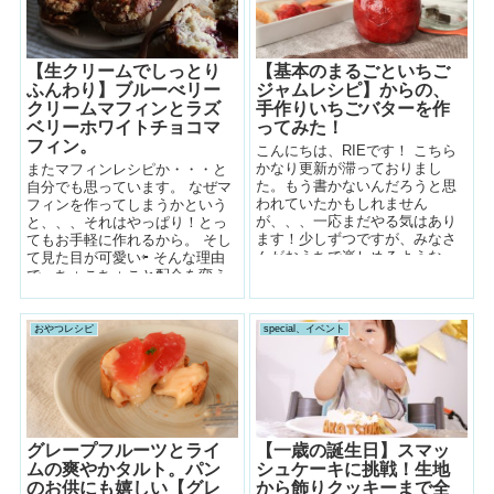
【生クリームでしっとり
【基本のまるごといちご
ふんわり】ブルーべリー
ジャムレシピ】からの、
クリームマフィンとラズ
手作りいちごバターを作
ベリーホワイトチョコマ
ってみた！
フィン。
こんにちは、RIEです！ こちら
かなり更新が滞っておりまし
またマフィンレシピか・・・と
た。もう書かないんだろうと思
自分でも思っています。 なぜマ
われていたかもしれません
フィンを作ってしまうかという
が、、、一応まだやる気はあり
と、、、それはやっぱり！とっ
ます！少しずつですが、みなさ
てもお手軽に作れるから。 そし
んがおうちで楽しめるような、
て見た目が可愛い⇦ そんな理由
作りやすくて美味しいレシピを
で、ちょこちょこと配合を変え
書いていけ...
ては作った...
おやつレシピ
special、イベント
グレープフルーツとライ
【一歳の誕生日】スマッ
ムの爽やかタルト。パン
シュケーキに挑戦！生地
のお供にも嬉しい【グレ
から飾りクッキーまで全