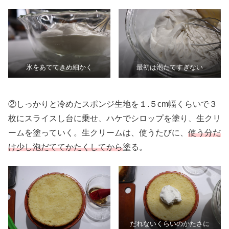
氷をあててきめ細かく
最初は泡たてすぎない
②しっかりと冷めたスポンジ生地を１.５cm幅くらいで３
枚にスライスし台に乗せ、ハケでシロップを塗り、生クリ
ームを塗っていく。生クリームは、使うたびに、
使う分だ
け少し泡だててかたくしてから
塗る。
だれないくらいのかたさに