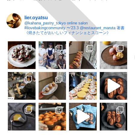
lier.oyatsu
@kahana_pastry_tokyo
online salon
#ilovebakingcommunity
〜'23.3 @restaurant_maruta
著書
《焼きたてがおいしいフィナンシェとスコーン》