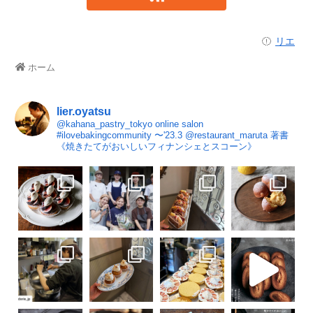
リエ
ホーム
lier.oyatsu
@kahana_pastry_tokyo
online salon
#ilovebakingcommunity
〜'23.3 @restaurant_maruta
著書
《焼きたてがおいしいフィナンシェとスコーン》